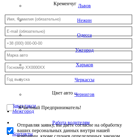
Кременчуг
Львов
Нежин
Одесса
Ужгород
Харьков
Черкассы
Цвет авто ...
Чернигов
Заказ такси
Я
Частный Предприниматель!
Межгород
Работа водителям
Отправляя заявку, вы даете согласие на обработку
ваших персональных данных внутри нашей
Контакты
компании, кроме случаев определенных законом.