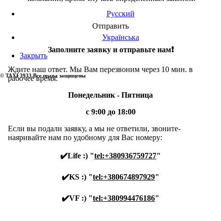
Русский
Отправить
Українська
Заполните заявку и отправьте нам❗️
Закрыть
Ждите наш ответ. Мы Вам перезвоним через 10 мин. в
© TAXI 3933.Все права защищены
рабочее время:
Понедельник - Пятница
с 9:00 до 18:00
Если вы подали заявку, а мы не ответили, звоните-
наяривайте нам по удобному для Вас номеру:
✔️Life :) "
tel:+380936759727
"
✔️KS :) "
tel:+380674897929
"
✔️VF :) "
tel:+380994476186
"