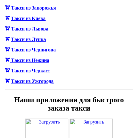
🚖
Такси из Запор
о
ж
ь
я
🚖
Такси из Киева
🚖
Такси из Львова
🚖
Такси из Луцка
🚖
Такси из Черн
и
гова
🚖
Такси из Н
е
жина
🚖
Такси из Черкас
с
🚖
Такси из Ужгорода
Наши приложения для быстрого
заказа такси