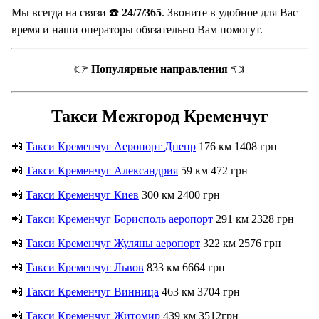
Мы всегда на связи ☎️
24/7/365
. Звоните в удобное для Вас
время и наши операторы обязательно Вам помогут.
👉
Популярные направления
👈
Такси Межгород Кременчуг
📲
Такси Кременчуг Аеропорт Днепр
176 км 1408 грн
📲
Такси Кременчуг Александрия
59 км 472 грн
📲
Такси Кременчуг Киев
300 км 2400 грн
📲
Такси Кременчуг Борисполь аеропорт
291 км 2328 грн
📲
Такси Кременчуг Жуляны аеропорт
322 км 2576 грн
📲
Такси Кременчуг Львов
833 км 6664 грн
📲
Такси Кременчуг Винница
463 км 3704 грн
📲
Такси Кременчуг Житомир
439 км 3512грн