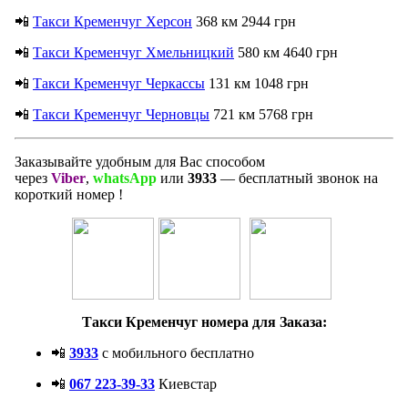
📲
Такси Кременчуг Херсон
368 км 2944 грн
📲
Такси Кременчуг Хмельницкий
580 км 4640 грн
📲
Такси Кременчуг Черкассы
131 км 1048 грн
📲
Такси Кременчуг Черновцы
721 км 5768 грн
Заказывайте удобным для Вас способом
через
Viber
,
whatsApp
или
3933
— бесплатный звонок на
короткий номер !
Такси Кременчуг номера для Заказа:
📲
3933
с мобильного бесплатно
📲
067 223-39-33
Киевстар