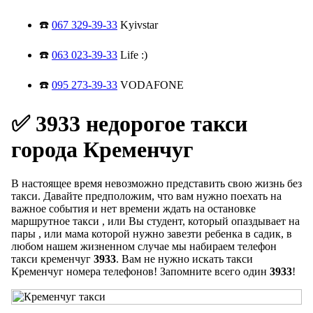
☎️
067 329-39-33
Kyivstar
☎️
063 023-39-33
Life :)
☎️
095 273-39-33
VODAFONE
✅ 3933 недорогое такси
города Кременчуг
В настоящее время невозможно представить свою жизнь без
такси. Давайте предположим, что вам нужно поехать на
важное события и нет времени ждать на остановке
маршрутное такси , или Вы студент, который опаздывает на
пары , или мама которой нужно завезти ребенка в садик, в
любом нашем жизненном случае мы набираем телефон
такси кременчуг
3933
. Вам не нужно искать такси
Кременчуг номера телефонов! Запомните всего один
3933
!