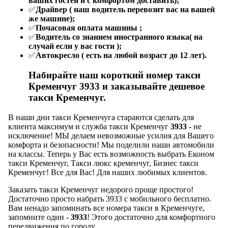
ваших гостей и с комфортом доставить);
✅
Драйвер ( наш водитель перевозит вас на вашей
же машине);
✅
Почасовая оплата машины ;
✅
Водитель со знанием иностранного языка( на
случай если у вас гости );
✅
Автокресло ( есть на любой возраст до 12 лет).
Набирайте наш короткий номер такси
Кременчуг
3933
и заказывайте дешевое
такси Кременчуг.
В наши дни такси Кременчуга стараются сделать для
клиента максимум и служба такси Кременчуг
3933
- не
исключение! МЫ делаем невозможные усилия для Вашего
комфорта и безопасности! Мы поделили наши автомобили
на классы. Теперь у Вас есть возможность выбрать Економ
такси Кременчуг, Такси люкс кременчуг, Бизнес такси
Кременчуг! Все для Вас! Для наших любимых клиентов.
Заказать такси Кременчуг недорого проще простого!
Достаточно просто набрать 3933 с мобильного бесплатно.
Вам ненадо запоминать все номера такси в Кременчуге,
запомните один -
3933
! Этого достаточно для комфортного
передвижения по городу.